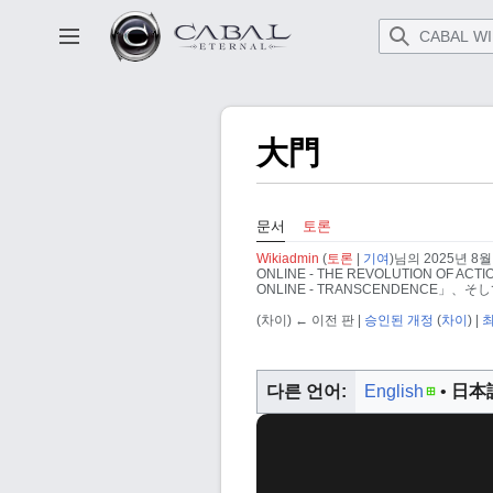
본
문
사이드바 토글
으
로
이
동
大門
문서
토론
Wikiadmin
(
토론
|
기여
)
님의 2025년 8월 
ONLINE - THE REVOLUTION O
ONLINE - TRANSCENDENCE」、そ
(차이) ← 이전 판 |
승인된 개정
(
차이
) |
다른 언어:
English
日本