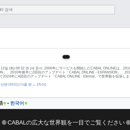
12일 (화) 08:32 판
(새 문서: 2006年にサービスを開始したCABAL ONLINEは、
F ACTION」、2010年後半に2回目のアップデート「CABAL ONLINE - EXPANSION
して2024年に4回目のアップデート「CABAL ONLINE - Eternal」で世界観を拡張しました
최신판
(
차이
) |
다음 판 →
(
차이
)
語
한국어
🌐 CABALの広大な世界観を一目でご覧ください 🌐